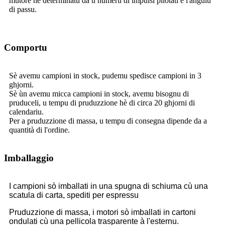
mutore hè determinatu da u numeru di impulsi pilotati è l'angulu
di passu.
Comportu
Sè avemu campioni in stock, pudemu spedisce campioni in 3
ghjorni.
Sè ùn avemu micca campioni in stock, avemu bisognu di
pruduceli, u tempu di pruduzzione hè di circa 20 ghjorni di
calendariu.
Per a pruduzzione di massa, u tempu di consegna dipende da a
quantità di l'ordine.
Imballaggio
I campioni sò imballati in una spugna di schiuma cù una
scatula di carta, spediti per espressu
Pruduzzione di massa, i motori sò imballati in cartoni
ondulati cù una pellicola trasparente à l'esternu.