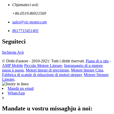
Chjamateci avà:
+86-0519-86921569
sales@vic-motor.com
8617715451401
Seguiteci
Inchiesta Avà
© Dritti d'autore - 2010-2021: Tutti i diritti riservati.
Pianu di u situ
-
AMP Mobile
Picculu Motore Lineare
,
Ingranaggio di u mutore
passu à passu
,
Motori lineari di precisione
,
Motore lineare Cina
,
Fabbrica di scatule di riduzzione di motori stepper
,
Motore Stepper
Lineare
,
Mandà un email
WhatsApp
x
Mandate u vostru missaghju à noi: