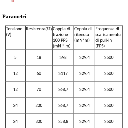
Parametri
(Ω)
Tensione
Resistenza
Coppia di
Coppia di
Frequenza di
(V)
trazione
ritenuta
scaricamentu
100 PPS
(mN*m)
di pull-in
(mN * m)
(PPS)
≥
≥
≥
5
18
98
29.4
500
≥
≥
≥
12
60
117
29.4
500
≥
≥
≥
12
70
68,7
29.4
500
≥
≥
≥
24
200
68,7
29.4
500
≥
≥
≥
24
300
58,8
29.4
500