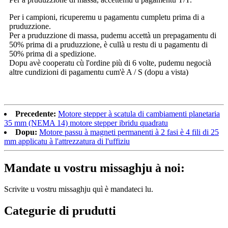
Per i campioni, ricuperemu u pagamentu cumpletu prima di a
pruduzzione.
Per a pruduzzione di massa, pudemu accettà un prepagamentu di
50% prima di a pruduzzione, è cullà u restu di u pagamentu di
50% prima di a spedizione.
Dopu avè cooperatu cù l'ordine più di 6 volte, pudemu negocià
altre cundizioni di pagamentu cum'è A / S (dopu a vista)
Precedente:
Motore stepper à scatula di cambiamenti planetaria
35 mm (NEMA 14) motore stepper ibridu quadratu
Dopu:
Motore passu à magneti permanenti à 2 fasi è 4 fili di 25
mm applicatu à l'attrezzatura di l'uffiziu
Mandate u vostru missaghju à noi:
Scrivite u vostru missaghju quì è mandateci lu.
Categurie di prudutti