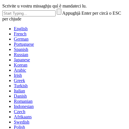
Scrivite u vostru missaghju quì è mandateci lu.
Appughjà Enter per circà o ESC
per chjude
English
French
German
Portuguese
Spanish
Russian
Japanese
Korean
Arabic
Irish
Greek
Turkish
Italian
Danish
Romanian
Indonesian
Czech
Afrikaans
Swedish
Polish