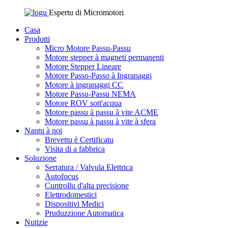
Espertu di Micromotori
Casa
Prodotti
Micro Motore Passu-Passu
Motore stepper à magneti permanenti
Motore Stepper Lineare
Motore Passo-Passo à Ingranaggi
Motore à ingranaggi CC
Motore Passu-Passu NEMA
Motore ROV sott'acqua
Motore passu à passu à vite ACME
Motore passu à passu à vite à sfera
Nantu à noi
Brevettu è Certificatu
Visita di a fabbrica
Soluzione
Serratura / Valvula Elettrica
Autofocus
Cuntrollu d'alta precisione
Elettrodomestici
Dispositivi Medici
Pruduzzione Automatica
Nutizie