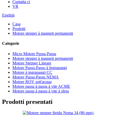
Cuntatta ci
VR
English
Casa
Prodotti
Motore stepper à magneti permanenti
Categorie
Micro Motore Passu-Passu
Motore stepper à magneti permanenti
Motore Stepper Lineare
Motore Passo-Passo à Ingranaggi
Motore à ingranaggi CC
Motore Passu-Passu NEMA
Motore ROV sott'acqua
Motore passu à passu à vite ACME
Motore passu à passu à vite à sfera
Prodotti presentati