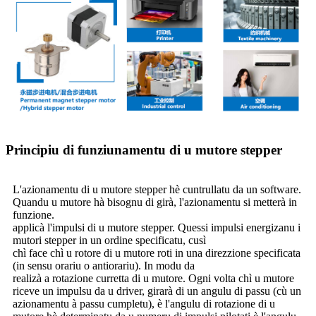
Principiu di funziunamentu di u mutore stepper
L'azionamentu di u mutore stepper hè cuntrullatu da un software.
Quandu u mutore hà bisognu di girà, l'azionamentu si metterà in
funzione.
applicà l'impulsi di u mutore stepper. Quessi impulsi energizanu i
mutori stepper in un ordine specificatu, cusì
chì face chì u rotore di u mutore roti in una direzzione specificata
(in sensu orariu o antiorariu). In modu da
realizà a rotazione curretta di u mutore. Ogni volta chì u mutore
riceve un impulsu da u driver, girarà di un angulu di passu (cù un
azionamentu à passu cumpletu), è l'angulu di rotazione di u