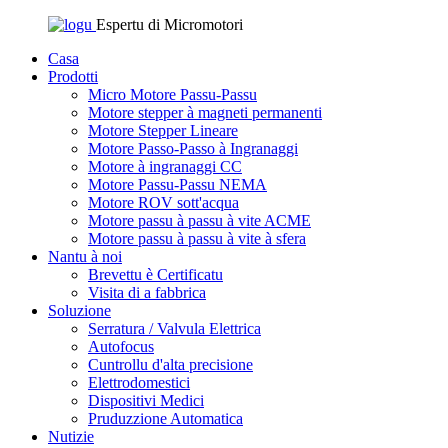
Espertu di Micromotori
Casa
Prodotti
Micro Motore Passu-Passu
Motore stepper à magneti permanenti
Motore Stepper Lineare
Motore Passo-Passo à Ingranaggi
Motore à ingranaggi CC
Motore Passu-Passu NEMA
Motore ROV sott'acqua
Motore passu à passu à vite ACME
Motore passu à passu à vite à sfera
Nantu à noi
Brevettu è Certificatu
Visita di a fabbrica
Soluzione
Serratura / Valvula Elettrica
Autofocus
Cuntrollu d'alta precisione
Elettrodomestici
Dispositivi Medici
Pruduzzione Automatica
Nutizie