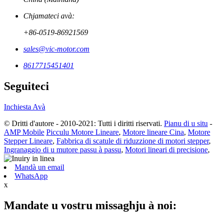
Chjamateci avà:
+86-0519-86921569
sales@vic-motor.com
8617715451401
Seguiteci
Inchiesta Avà
© Dritti d'autore - 2010-2021: Tutti i diritti riservati.
Pianu di u situ
-
AMP Mobile
Picculu Motore Lineare
,
Motore lineare Cina
,
Motore
Stepper Lineare
,
Fabbrica di scatule di riduzzione di motori stepper
,
Ingranaggio di u mutore passu à passu
,
Motori lineari di precisione
,
Mandà un email
WhatsApp
x
Mandate u vostru missaghju à noi: