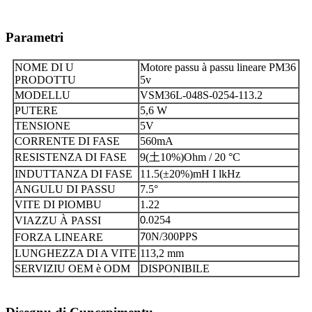
Parametri
NOME DI U
Motore passu à passu lineare PM36
PRODOTTU
5v
MODELLU
VSM36L-048S-0254-113.2
PUTERE
5,6 W
TENSIONE
5V
CORRENTE DI FASE
560
m
A
RESISTENZA DI FASE
9
(
土
10%)
Ohm / 20 °C
INDUTTANZA DI FASE
1
1.5
(
±
20%)
mH I lkHz
ANGULU DI PASSU
7
.5
°
VITE DI PIOMBU
1.22
.0254
VIAZZU À PASSI
0
0N/300PPS
FORZA LINEARE
7
LUNGHEZZA DI A VITE
113,2 mm
SERVIZIU OEM è ODM
DISPONIBILE