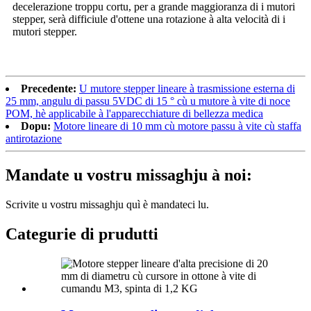
decelerazione troppu cortu, per a grande maggioranza di i mutori
stepper, serà difficiule d'ottene una rotazione à alta velocità di i
mutori stepper.
Precedente:
U mutore stepper lineare à trasmissione esterna di
25 mm, angulu di passu 5VDC di 15 ° cù u mutore à vite di noce
POM, hè applicabile à l'apparecchiature di bellezza medica
Dopu:
Motore lineare di 10 mm cù motore passu à vite cù staffa
antirotazione
Mandate u vostru missaghju à noi:
Scrivite u vostru missaghju quì è mandateci lu.
Categurie di prudutti