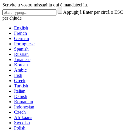
Scrivite u vostru missaghju quì è mandateci lu.
Appughjà Enter per circà o ESC
per chjude
English
French
German
Portuguese
Spanish
Russian
Japanese
Korean
Arabic
Irish
Greek
Turkish
Italian
Danish
Romanian
Indonesian
Czech
Afrikaans
Swedish
Polish