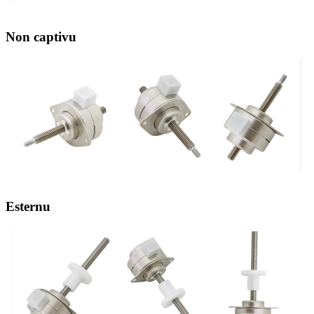
Non captivu
Esternu