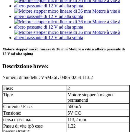
Motore stepper micro lineare di 36 mm Motore à vite à albero passante di
12 V ad alta spinta
Descrizzione breve:
Numeru di mudellu: VSM36L-048S-0254-113.2
Fase:
2
Tipu:
Motore stepper à magneti
permanenti
Corrente / Fase:
560mA
Tensione:
5V CC
corsa massima:
113,2 mm
Passu di vite (pò esse
1.22
persunalizatu):