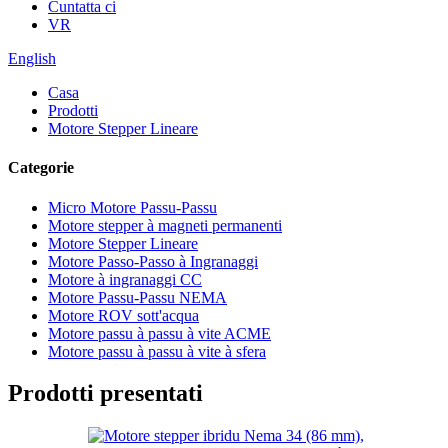
Cuntatta ci
VR
English
Casa
Prodotti
Motore Stepper Lineare
Categorie
Micro Motore Passu-Passu
Motore stepper à magneti permanenti
Motore Stepper Lineare
Motore Passo-Passo à Ingranaggi
Motore à ingranaggi CC
Motore Passu-Passu NEMA
Motore ROV sott'acqua
Motore passu à passu à vite ACME
Motore passu à passu à vite à sfera
Prodotti presentati