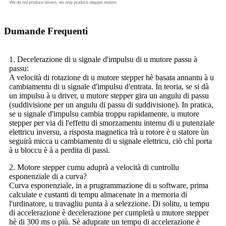
Dumande Frequenti
1. Decelerazione di u signale d'impulsu di u mutore passu à
passu:
A velocità di rotazione di u mutore stepper hè basata annantu à u
cambiamentu di u signale d'impulsu d'entrata. In teoria, se si dà
un impulsu à u driver, u mutore stepper gira un angulu di passu
(suddivisione per un angulu di passu di suddivisione). In pratica,
se u signale d'impulsu cambia troppu rapidamente, u mutore
stepper per via di l'effettu di smorzamentu internu di u putenziale
elettricu inversu, a risposta magnetica trà u rotore è u statore ùn
seguirà micca u cambiamentu di u signale elettricu, ciò chì porta
à u bloccu è à a perdita di passi.
2. Motore stepper cumu aduprà a velocità di cuntrollu
esponenziale di a curva?
Curva esponenziale, in a prugrammazione di u software, prima
calculate e custanti di tempu almacenate in a memoria di
l'urdinatore, u travagliu punta à a selezzione. Di solitu, u tempu
di accelerazione è decelerazione per cumpletà u mutore stepper
hè di 300 ms o più. Sè aduprate un tempu di accelerazione è