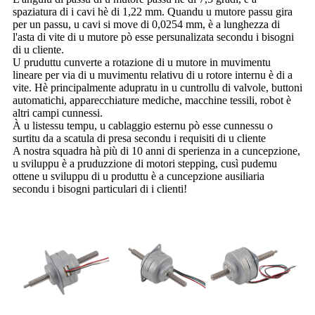
spaziatura di i cavi hè di 1,22 mm. Quandu u mutore passu gira
per un passu, u cavi si move di 0,0254 mm, è a lunghezza di
l'asta di vite di u mutore pò esse persunalizata secondu i bisogni
di u cliente.
U pruduttu cunverte a rotazione di u mutore in muvimentu
lineare per via di u muvimentu relativu di u rotore internu è di a
vite. Hè principalmente adupratu in u cuntrollu di valvole, buttoni
automatichi, apparecchiature mediche, macchine tessili, robot è
altri campi cunnessi.
À u listessu tempu, u cablaggio esternu pò esse cunnessu o
surtitu da a scatula di presa secondu i requisiti di u cliente
A nostra squadra hà più di 10 anni di sperienza in a cuncepzione,
u sviluppu è a pruduzzione di motori stepping, cusì pudemu
ottene u sviluppu di u produttu è a cuncepzione ausiliaria
secondu i bisogni particulari di i clienti!