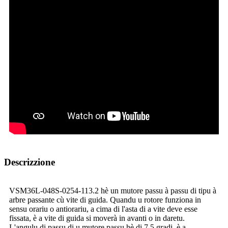
Descrizzione
VSM36L-048S-0254-113.2 hè un mutore passu à passu di tipu à
arbre passante cù vite di guida. Quandu u rotore funziona in
sensu orariu o antiorariu, a cima di l'asta di a vite deve esse
fissata, è a vite di guida si moverà in avanti o in daretu.
L'angulu di passu di u mutore passu hè di 7,5 gradi, è a