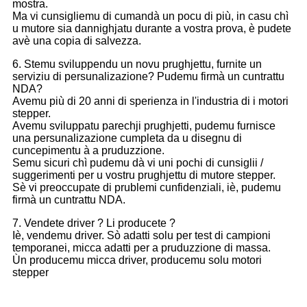
mostra.
Ma vi cunsigliemu di cumandà un pocu di più, in casu chì
u mutore sia dannighjatu durante a vostra prova, è pudete
avè una copia di salvezza.
6. Stemu sviluppendu un novu prughjettu, furnite un
serviziu di persunalizazione? Pudemu firmà un cuntrattu
NDA?
Avemu più di 20 anni di sperienza in l'industria di i motori
stepper.
Avemu sviluppatu parechji prughjetti, pudemu furnisce
una persunalizazione cumpleta da u disegnu di
cuncepimentu à a pruduzzione.
Semu sicuri chì pudemu dà vi uni pochi di cunsiglii /
suggerimenti per u vostru prughjettu di mutore stepper.
Sè vi preoccupate di prublemi cunfidenziali, iè, pudemu
firmà un cuntrattu NDA.
7. Vendete driver ? Li producete ?
Iè, vendemu driver. Sò adatti solu per test di campioni
temporanei, micca adatti per a pruduzzione di massa.
Ùn producemu micca driver, producemu solu motori
stepper