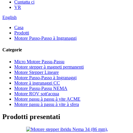
Cuntatta ci
VR
English
Casa
Prodotti
Motore Passo-Passo à Ingranaggi
Categorie
Micro Motore Passu-Passu
Motore stepper à magneti permanenti
Motore Stepper Lineare
Motore Passo-Passo à Ingranaggi
Motore à ingranaggi CC
Motore Passu-Passu NEMA
Motore ROV sott'acqua
Motore passu à passu à vite ACME
Motore passu à passu à vite à sfera
Prodotti presentati