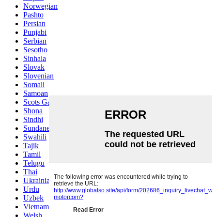
Norwegian
Pashto
Persian
Punjabi
Serbian
Sesotho
Sinhala
Slovak
Slovenian
Somali
Samoan
Scots Gaelic
Shona
Sindhi
Sundanese
Swahili
Tajik
Tamil
Telugu
Thai
Ukrainian
Urdu
Uzbek
Vietnamese
Welsh