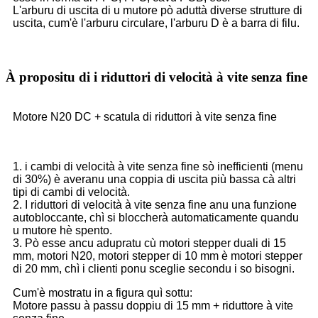
L'arburu di uscita di u mutore pò aduttà diverse strutture di
uscita, cum'è l'arburu circulare, l'arburu D è a barra di filu.
À propositu di i riduttori di velocità à vite senza fine
Motore N20 DC + scatula di riduttori à vite senza fine
1. i cambi di velocità à vite senza fine sò inefficienti (menu
di 30%) è averanu una coppia di uscita più bassa cà altri
tipi di cambi di velocità.
2. I riduttori di velocità à vite senza fine anu una funzione
autobloccante, chì si bloccherà automaticamente quandu
u mutore hè spento.
3. Pò esse ancu adupratu cù motori stepper duali di 15
mm, motori N20, motori stepper di 10 mm è motori stepper
di 20 mm, chì i clienti ponu sceglie secondu i so bisogni.
Cum'è mostratu in a figura quì sottu:
Motore passu à passu doppiu di 15 mm + riduttore à vite