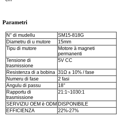
Parametri
N° di mudellu
SM15-818G
Diametru di u mutore
15mm
Tipu di mutore
Motore à magneti
permanenti
Tensione di
5V CC
trasmissione
Resistenza di a bobina
31Ω ± 10% / fase
Numeru di fase
2 fasi
Angulu di passu
18°
Rapportu di
21:1~1030:1
trasmissione
SERVIZIU OEM è ODM
DISPONIBILE
EFFICIENZA
22%-27%