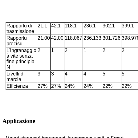
Rapportu di
21:1
42:1
118:1
236:1
302:1
399:1
trasmissione
Rapportu
21.00
42,00
118.067
236.133
301.726
398.97
precisu
L'ingranaggio
2
1
2
1
2
2
à vite senza
fine principia
N °
Livelli di
3
3
4
4
5
5
marcia
Efficienza
27%
27%
24%
24%
22%
22%
Applicazione