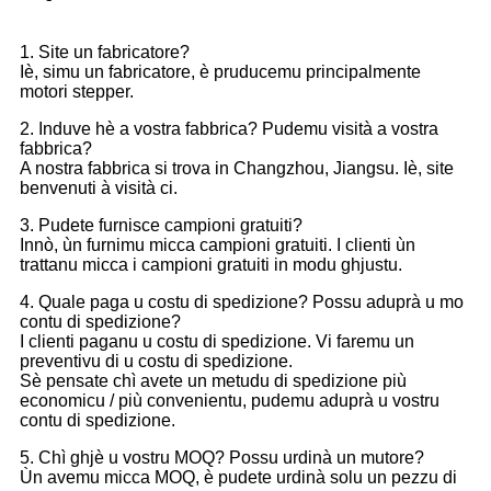
1. Site un fabricatore?
Iè, simu un fabricatore, è pruducemu principalmente
motori stepper.
2. Induve hè a vostra fabbrica? Pudemu visità a vostra
fabbrica?
A nostra fabbrica si trova in Changzhou, Jiangsu. Iè, site
benvenuti à visità ci.
3. Pudete furnisce campioni gratuiti?
Innò, ùn furnimu micca campioni gratuiti. I clienti ùn
trattanu micca i campioni gratuiti in modu ghjustu.
4. Quale paga u costu di spedizione? Possu aduprà u mo
contu di spedizione?
I clienti paganu u costu di spedizione. Vi faremu un
preventivu di u costu di spedizione.
Sè pensate chì avete un metudu di spedizione più
economicu / più convenientu, pudemu aduprà u vostru
contu di spedizione.
5. Chì ghjè u vostru MOQ? Possu urdinà un mutore?
Ùn avemu micca MOQ, è pudete urdinà solu un pezzu di