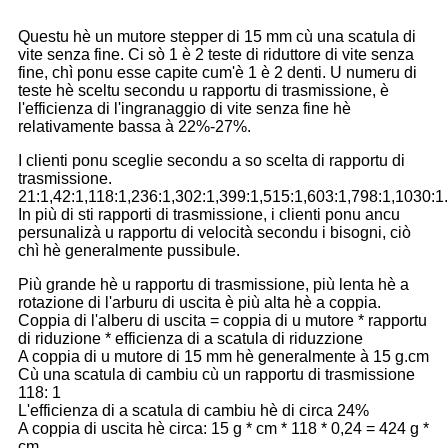
Questu hè un mutore stepper di 15 mm cù una scatula di
vite senza fine. Ci sò 1 è 2 teste di riduttore di vite senza
fine, chì ponu esse capite cum'è 1 è 2 denti. U numeru di
teste hè sceltu secondu u rapportu di trasmissione, è
l'efficienza di l'ingranaggio di vite senza fine hè
relativamente bassa à 22%-27%.
I clienti ponu sceglie secondu a so scelta di rapportu di
trasmissione.
21:1,42:1,118:1,236:1,302:1,399:1,515:1,603:1,798:1,1030:1.
In più di sti rapporti di trasmissione, i clienti ponu ancu
persunalizà u rapportu di velocità secondu i bisogni, ciò
chì hè generalmente pussibule.
Più grande hè u rapportu di trasmissione, più lenta hè a
rotazione di l'arburu di uscita è più alta hè a coppia.
Coppia di l'alberu di uscita = coppia di u mutore * rapportu
di riduzione * efficienza di a scatula di riduzzione
A coppia di u mutore di 15 mm hè generalmente à 15 g.cm
Cù una scatula di cambiu cù un rapportu di trasmissione
118: 1
L'efficienza di a scatula di cambiu hè di circa 24%
A coppia di uscita hè circa: 15 g * cm * 118 * 0,24 = 424 g *
cm