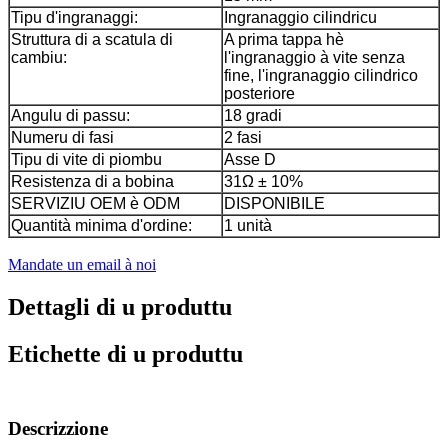
Tipu d'ingranaggi:
Ingranaggio cilindricu
Struttura di a scatula di
A prima tappa hè
cambiu:
l'ingranaggio à vite senza
fine, l'ingranaggio cilindrico
posteriore
Angulu di passu:
18 gradi
Numeru di fasi
2 fasi
Tipu di vite di piombu
Asse D
Resistenza di a bobina
31Ω ± 10%
SERVIZIU OEM è ODM
DISPONIBILE
Quantità minima d'ordine:
1 unità
Mandate un email à noi
Dettagli di u produttu
Etichette di u produttu
Descrizzione