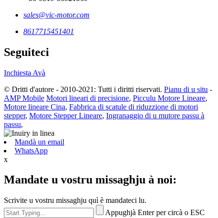
sales@vic-motor.com
8617715451401
Seguiteci
Inchiesta Avà
© Dritti d'autore - 2010-2021: Tutti i diritti riservati.
Pianu di u situ
-
AMP Mobile
Motori lineari di precisione
,
Picculu Motore Lineare
,
Motore lineare Cina
,
Fabbrica di scatule di riduzzione di motori
stepper
,
Motore Stepper Lineare
,
Ingranaggio di u mutore passu à
passu
,
Mandà un email
WhatsApp
x
Mandate u vostru missaghju à noi:
Scrivite u vostru missaghju quì è mandateci lu.
Appughjà Enter per circà o ESC