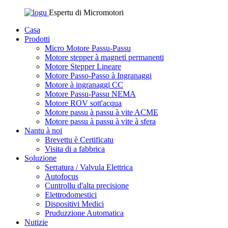
Espertu di Micromotori
Casa
Prodotti
Micro Motore Passu-Passu
Motore stepper à magneti permanenti
Motore Stepper Lineare
Motore Passo-Passo à Ingranaggi
Motore à ingranaggi CC
Motore Passu-Passu NEMA
Motore ROV sott'acqua
Motore passu à passu à vite ACME
Motore passu à passu à vite à sfera
Nantu à noi
Brevettu è Certificatu
Visita di a fabbrica
Soluzione
Serratura / Valvula Elettrica
Autofocus
Cuntrollu d'alta precisione
Elettrodomestici
Dispositivi Medici
Pruduzzione Automatica
Nutizie